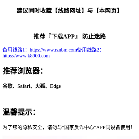
建议同时收藏【线路网址】与【本网页】
推荐『下载APP』 防止迷路
备用线路
1
：
https://www.rznbm.com
备用线路
2
：
https://www.k8900.com
推荐浏览器：
谷歌、Safari、火狐、Edge
温馨提示：
为了您的隐私安全，请勿与"国家反诈中心"APP同设备使用！