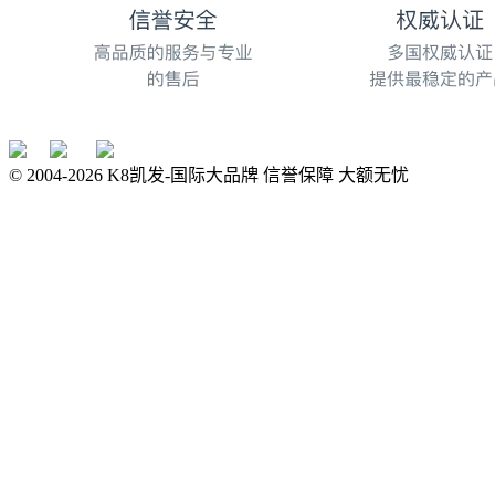
© 2004-
2026
K8凯发-国际大品牌 信誉保障 大额无忧