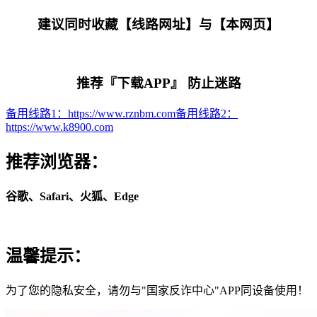
建议同时收藏【线路网址】与【本网页】
推荐『下载APP』 防止迷路
备用线路
1
：
https://www.rznbm.com
备用线路
2
：
https://www.k8900.com
推荐浏览器：
谷歌、Safari、火狐、Edge
温馨提示：
为了您的隐私安全，请勿与"国家反诈中心"APP同设备使用！